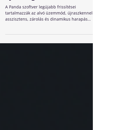
Panda legújabb szoftver-
újdonságaival!
A Panda szoftver legújabb frissítései
tartalmazzák az alvó üzemmód, újraszkennelési
asszisztens, zárolás és dinamikus harapás
funkciókat.