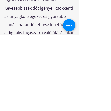
Kevesebb székidőt igényel, csökkenti 
az anyagköltségeket és gyorsabb 
leadási határidőket tesz lehetővé, így 
a digitális fogászatra való átállás akár 
14-24 hónap alatt megtérülhet 
(statisztikai kimutatás).
Kép: Vecteezy, Vinh Tran