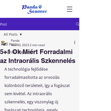
Post
All Posts
Panda
All Posts
Nov 30, 2023
2 min read
5+1 Ok Miért Forradalmi
Digitális fogászat
az Intraorális Szkennelés
A technológia fejlődése 
forradalmasította az orvoslás 
különböző területeit, így a fogászat 
sem kivétel. Az intraorális 
szkennelés, egy viszonylag új 
fogászati technológia, amely 