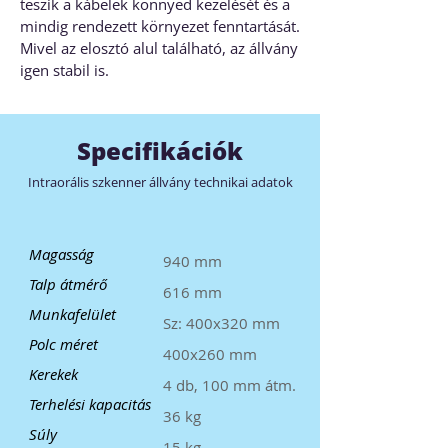
teszik a kábelek könnyed kezelését és a
mindig rendezett környezet fenntartását.
Mivel az elosztó alul található, az állvány
igen stabil is.
Specifikációk
Intraorális szkenner állvány technikai adatok
Magasság
940 mm
Talp átmérő
616 mm
Munkafelület
Sz: 400x320 mm
Polc méret
400x260 mm
Kerekek
4 db, 100 mm átm.
Terhelési kapacitás
36 kg
Súly
15 kg