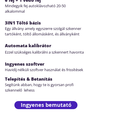
6 fej + 1 védő fej
Mindegyik fej autoklávozható 20-50
alkalommal
3IN1 Töltő bázis
Egy állvány amely egyszerre szolgál szkenner
tartóként, töltő állomásként, és állványként
Automata kalibrátor
Ezzel szükséges kalibrálni a szkennert havonta
Ingyenes szoftver
Havidíj nélküli szoftver használat és frissítések
Telepítés & Betanítás
Segítünk abban, hogy te is gyorsan profi
szkennelő lehess
Ingyenes bemutató