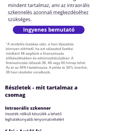
mindent tartalmaz, ami az intraorális
szkennelés azonnali megkezdéséhez
szükséges.
Ingyenes bemutató
*A rendelés leadása után, a havi díjszabás
könnyen elérhető, ha ezt választod fizetési
módként. Mi segítünk a finanszírozás
előkészítésében és adminisztrációjában. A
finanszírozási időszak 36, 48 vagy 60 hónap lehet.
Az ár az ÁFA-t tartalmazza. A példa ár 30% önerőre,
36 havi részletre vonatkozik.
Részletek - mit tartalmaz a
csomag
Intraorális szkenner
Vezeték nélküli készülék a lehető
leghatékonyabb lenyomatvételért